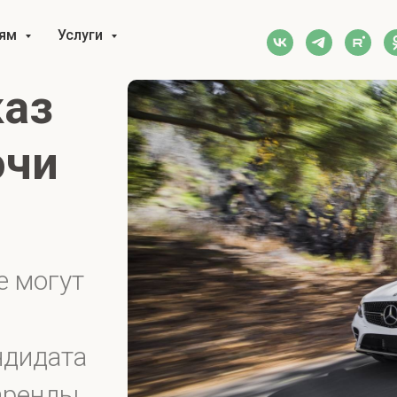
тям
Услуги
каз
очи
е могут
ндидата
аренды