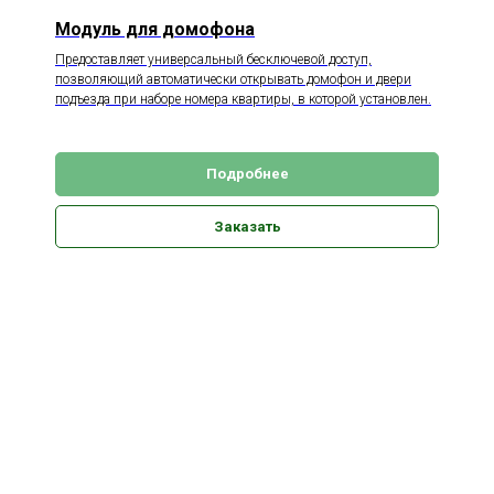
Модуль для домофона
Предоставляет универсальный бесключевой доступ,
позволяющий автоматически открывать домофон и двери
подъезда при наборе номера квартиры, в которой установлен.
Подробнее
Заказать