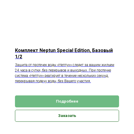
Комплект Neptun Special Edition, Базовый
1/2
Защита от протечек воды «Нептун» следит за вашим жильем
24 часа в сутки, без перерывов и выходных. При протечке
система «Нептун» реагирует в течение нескольких секунд,
перекрывая подачу воды, без Вашего участия.
Подробнее
Заказать