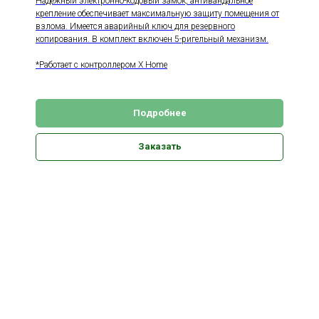
Надежный электронно-кодовый замок, антивандальное
крепление обеспечивает максимальную защиту помещения от
взлома. Имеется аварийный ключ для резервного
копирования. В комплект включен 5-ригельный механизм.
*Работает с контроллером X Home
Подробнее
Заказать